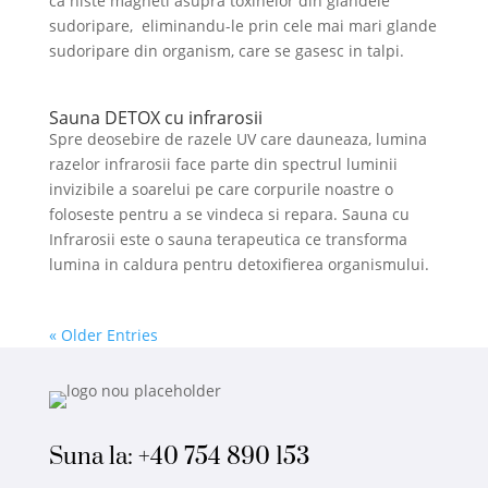
ca niste magneti asupra toxinelor din glandele
sudoripare, eliminandu-le prin cele mai mari glande
sudoripare din organism, care se gasesc in talpi.
Sauna DETOX cu infrarosii
Spre deosebire de razele UV care dauneaza, lumina
razelor infrarosii face parte din spectrul luminii
invizibile a soarelui pe care corpurile noastre o
foloseste pentru a se vindeca si repara. Sauna cu
Infrarosii este o sauna terapeutica ce transforma
lumina in caldura pentru detoxifierea organismului.
« Older Entries
Suna la:
+40 754 890 153