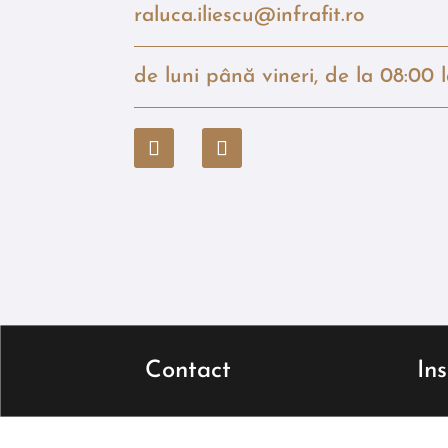
raluca.iliescu@infrafit.ro
de luni până vineri, de la 08:00 
Contact
In