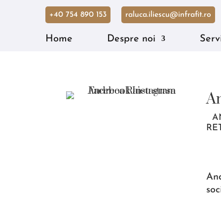
+40 754 890 153
raluca.iliescu@infrafit.ro
Home
Despre noi
Servi
An
AN
RE
And
soc