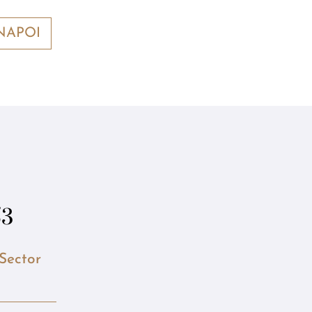
NAPOI
53
 Sector