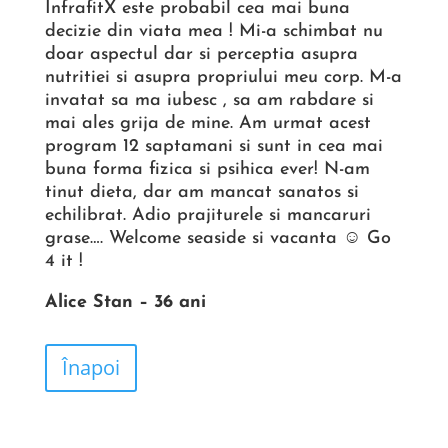
InfrafitX este probabil cea mai buna
decizie din viata mea ! Mi-a schimbat nu
doar aspectul dar si perceptia asupra
nutritiei si asupra propriului meu corp. M-a
invatat sa ma iubesc , sa am rabdare si
mai ales grija de mine. Am urmat acest
program 12 saptamani si sunt in cea mai
buna forma fizica si psihica ever! N-am
tinut dieta, dar am mancat sanatos si
echilibrat. Adio prajiturele si mancaruri
grase…. Welcome seaside si vacanta ☺ Go
4 it !
Alice Stan – 36 ani
Înapoi