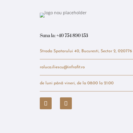
Suna la:
+40 754 890 153
Strada Spatarului 40, Bucuresti, Sector 2, 020776
raluca.iliescu@infrafit.ro
de luni până vineri, de la 08:00 la 21:00