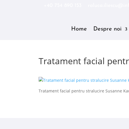
+40 754 890 153
raluca.iliescu@inf
Home
Despre noi
Tratament facial pent
Tratament facial pentru stralucire Susanne 