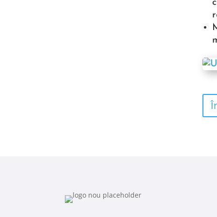
c
r
M
m
Î