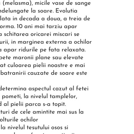
ta (melasma), micile vase de sange
indelungate la soare. Evolutia
lata in decada a doua, a treia de
forma. 10 ani mai tarziu apar
a schitarea oricarei miscari se
urii, in marginea externa a ochilor
ta apar ridurile pe fata relaxata.
r pete maronii plane sau elevate
cat culoarea pielii noastre e mai
mbatranirii cauzate de soare este
determina aspectul cazut al fetei
 pometi, la nivelul tamplelor,
 al pielii parca s-a topit.
aturi de cele amintite mai sus la
lturile ochilor
a nivelul tesutului osos si