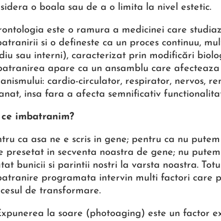
sidera o boala sau de a o limita la nivel estetic.
ontologia este o ramura a medicinei care studiaza
atranirii si o defineste ca un proces continuu, mult
iu sau interni), caracterizat prin modificări biolog
atranirea apare ca un ansamblu care afecteaza 
anismului: cardio-circulator, respirator, nervos, ren
anat, insa fara a afecta semnificativ functionali
 ce imbatranim?
tru ca asa ne e scris in gene; pentru ca nu putem 
e presetat in secventa noastra de gene; nu putem
tat bunicii si parintii nostri la varsta noastra. Tot
atranire programata intervin multi factori care p
cesul de transformare.
xpunerea la soare (photoaging) este un factor e