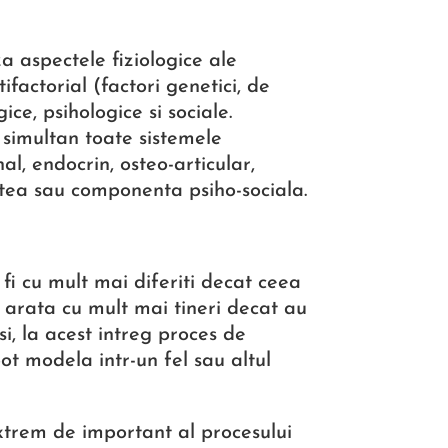
 aspectele fiziologice ale
ifactorial (factori genetici, de
ice, psihologice si sociale.
simultan toate sistemele
al, endocrin, osteo-articular,
tatea sau componenta psiho-sociala.
fi cu mult mai diferiti decat ceea
 arata cu mult mai tineri decat au
usi, la acest intreg proces de
ot modela intr-un fel sau altul
xtrem de important al procesului