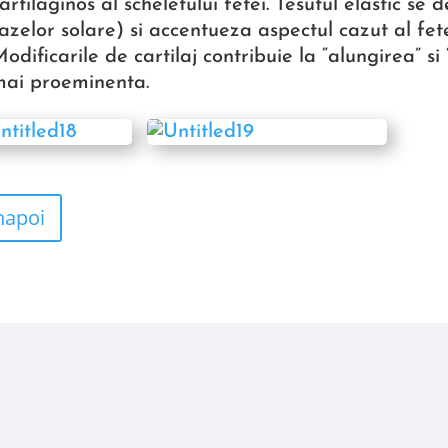
artilaginos al scheletului fetei. Tesutul elastic se
azelor solare) si accentueza aspectul cazut al fet
odificarile de cartilaj contribuie la “alungirea” s
ai proeminenta.
napoi