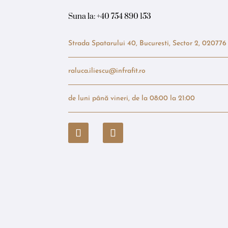
Suna la:
+40 754 890 153
Strada Spatarului 40, Bucuresti, Sector 2, 020776
raluca.iliescu@infrafit.ro
de luni până vineri, de la 08:00 la 21:00