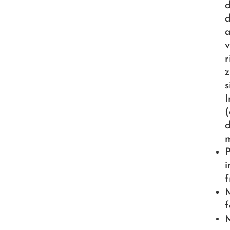
d
d
a
v
r
z
s
I
(
d
P
i
f
M
f
M