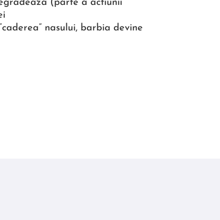
 degradeaza (parte a actiunii
ei
i “caderea” nasului, barbia devine