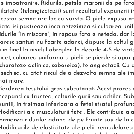
e imbatranire. Ridurile, petele maronii de pe fa
ilatate (telangiectazii) sunt rezultatul expunerii 
cestor semne are loc cu varsta. O piele expusa af
iata isi pastreaza inca netezimea si culoarea uni
idurile “in miscare”; in repaus fata e neteda, dar l
aresc santuri nu foarte adanci, dispuse la coltul g
i in final la nivelul obrajilor. In decada 4-5 de via
ncet, culoarea uniforma a pielii se pierde si apa
cheratoze actinice, seboreice), telangiectazii. Cu 
eschisa, cu atat riscul de a dezvolta semne ale i
mai mare.
ierderea tesutului gras subcutanat. Acest proces 
ncepand cu fruntea, colturile gurii sau ochilor. Sub
runtii, in treimea inferioara a fetei stratul profund
odificari ale musculaturii fetei. Ele contribuie al
ormarea ridurilor adanci de pe frunte sau de la co
odificarile de elasticitate ale pielii, remodelarea l