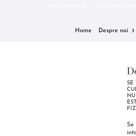
+40 754 890 153
raluca.iliescu@inf
Home
Despre noi
De
SE
CU
NU
ES
FI
Se 
int