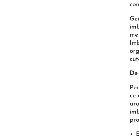
con
Ger
imb
med
Imb
org
cut
De
Pen
ce 
ara
imb
pro
E