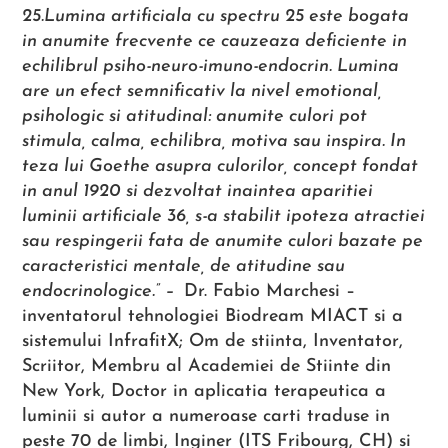
25.Lumina artificiala cu spectru 25 este bogata
in anumite frecvente ce cauzeaza deficiente in
echilibrul psiho-neuro-imuno-endocrin. Lumina
are un efect semnificativ la nivel emotional,
psihologic si atitudinal: anumite culori pot
stimula, calma, echilibra, motiva sau inspira. In
teza lui Goethe asupra culorilor, concept fondat
in anul 1920 si dezvoltat inaintea aparitiei
luminii artificiale 36, s-a stabilit ipoteza atractiei
sau respingerii fata de anumite culori bazate pe
caracteristici mentale, de atitudine sau
endocrinologice.” –
Dr. Fabio Marchesi –
inventatorul tehnologiei Biodream MIACT si a
sistemului InfrafitX; Om de stiinta, Inventator,
Scriitor, Membru al Academiei de Stiinte din
New York, Doctor in aplicatia terapeutica a
luminii si autor a numeroase carti traduse in
peste 70 de limbi, Inginer (ITS Fribourg, CH) si