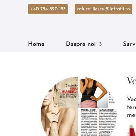
+40 754 890 153
raluca.iliescu@infrafit.ro
Home
Despre noi
Servi
Ve
Ved
ter
met