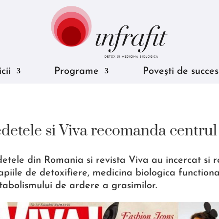
cii
Programe
Povești de succes
detele si Viva recomanda centrul 
etele din Romania si revista Viva au incercat si 
apiile de detoxifiere, medicina biologica function
abolismului de ardere a grasimilor.