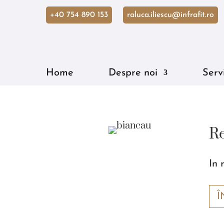
+40 754 890 153
raluca.iliescu@infrafit.ro
Home
Despre noi
Servi
R
In 
Î