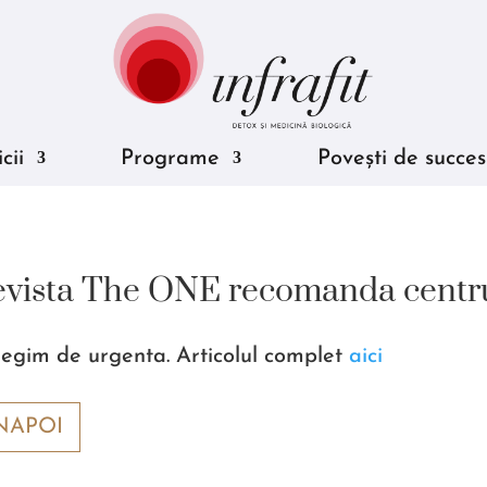
cii
Programe
Povești de succes
evista The ONE recomanda centr
regim de urgenta. Articolul complet
aici
NAPOI