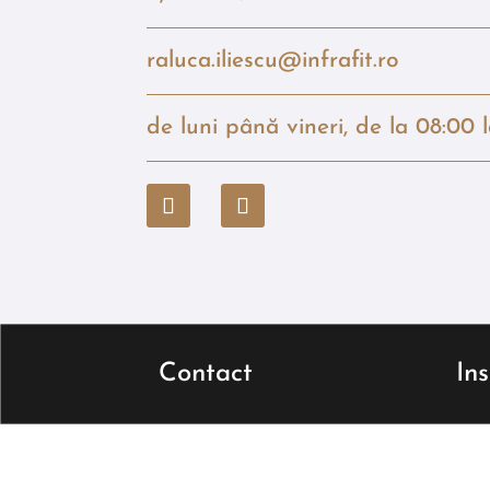
raluca.iliescu@infrafit.ro
de luni până vineri, de la 08:00 
Contact
In