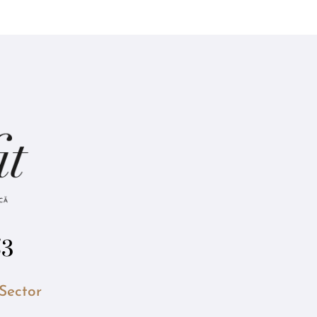
53
 Sector