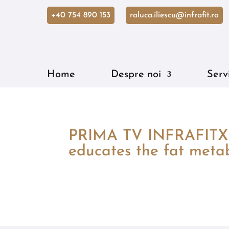
+40 754 890 153
raluca.iliescu@infrafit.ro
Home
Despre noi
Servi
PRIMA TV INFRAFITX th
educates the fat meta