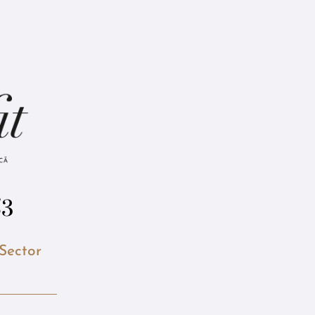
53
 Sector