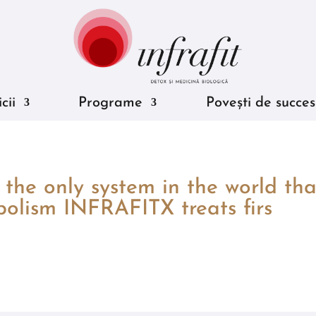
cii
Programe
Povești de succes
e only system in the world that
bolism INFRAFITX treats firs