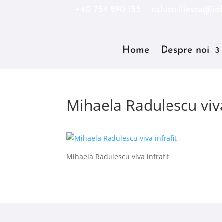
+40 754 890 153
raluca.iliescu@inf
Home
Despre noi
Mihaela Radulescu viva
Mihaela Radulescu viva infrafit