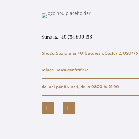
Suna la:
+40 754 890 153
Strada Spatarului 40, Bucuresti, Sector 2, 020776
raluca.iliescu@infrafit.ro
de luni până vineri, de la 08:00 la 21:00