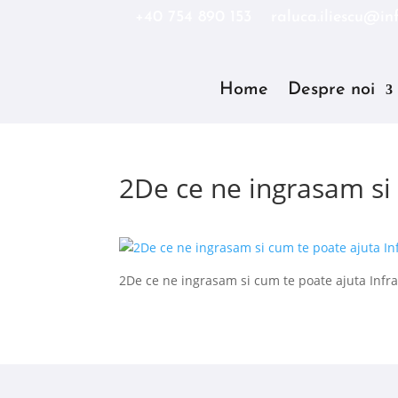
+40 754 890 153
raluca.iliescu@inf
Home
Despre noi
2De ce ne ingrasam si 
2De ce ne ingrasam si cum te poate ajuta Infra