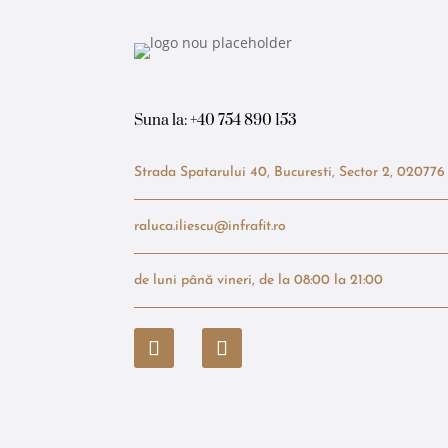
Suna la:
+40 754 890 153
Strada Spatarului 40, Bucuresti, Sector 2, 020776
raluca.iliescu@infrafit.ro
de luni până vineri, de la 08:00 la 21:00