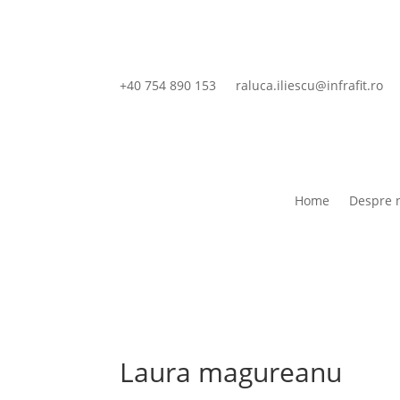
+40 754 890 153
raluca.iliescu@infrafit.ro
Home
Despre 
Laura magureanu